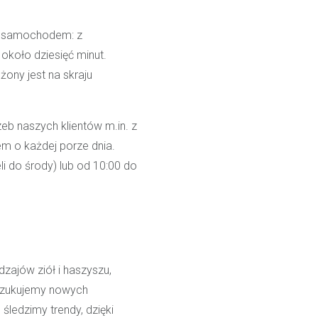
i samochodem: z
koło dziesięć minut.
ony jest na skraju
b naszych klientów m.in. z
m o każdej porze dnia.
i do środy) lub od 10:00 do
zajów ziół i haszyszu,
oszukujemy nowych
ledzimy trendy, dzięki