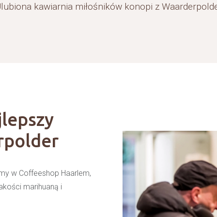
lubiona kawiarnia miłośników konopi z Waarderpold
jlepszy
rpolder
tamy w Coffeeshop Haarlem,
akości marihuaną i