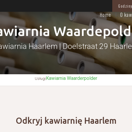
Godziny
Home
O kaw
awiarnia Waardepold
awiarnia Haarlem | Doelstraat 29 Haarl
Kawiarnia Waarderpolder
Usługi
Odkryj kawiarnię Haarlem