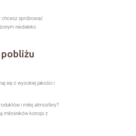
czy chcesz spróbować
ożonym niedaleko
 pobliżu
j się o wysokiej jakości i
oduktów i miłej atmosfery?
nią miłośników konopi z