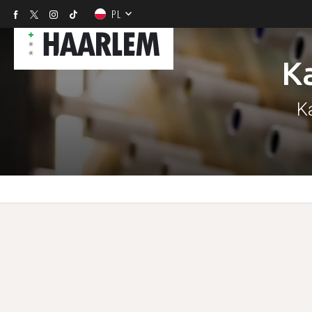
PL
K
K