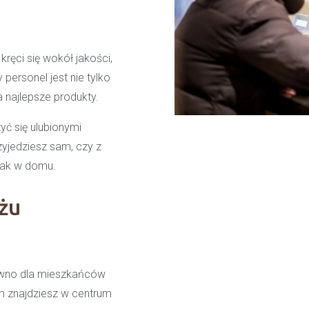
ęci się wokół jakości,
 personel jest nie tylko
 najlepsze produkty.
ć się ulubionymi
zyjedziesz sam, czy z
 jak w domu.
żu
równo dla mieszkańców
m znajdziesz w centrum